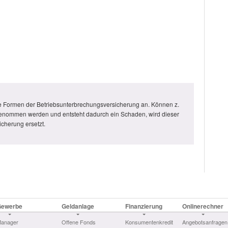
rte Formen der Betriebsunterbrechungsversicherung an. Können z.
b genommen werden und entsteht dadurch ein Schaden, wird dieser
cherung ersetzt.
Gewerbe
Geldanlage
Finanzierung
Onlinerechner
anager
Offene Fonds
Konsumentenkredit
Angebotsanfragen