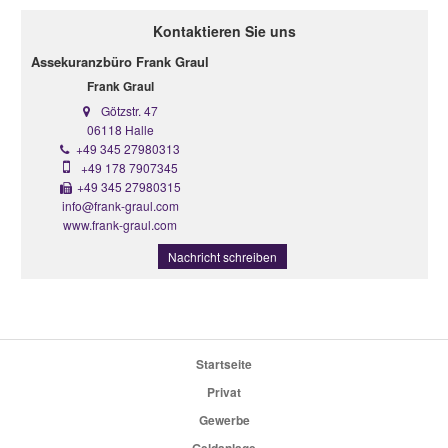
Kontaktieren Sie uns
Assekuranzbüro Frank Graul
Frank Graul
Götzstr. 47
06118 Halle
+49 345 27980313
+49 178 7907345
+49 345 27980315
info@frank-graul.com
www.frank-graul.com
Nachricht schreiben
Startseite
Privat
Gewerbe