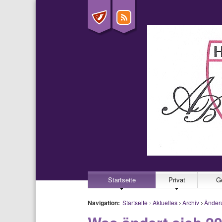
Startseite
Privat
G
Navigation:
Startseite
Aktuelles
Archiv
Änder