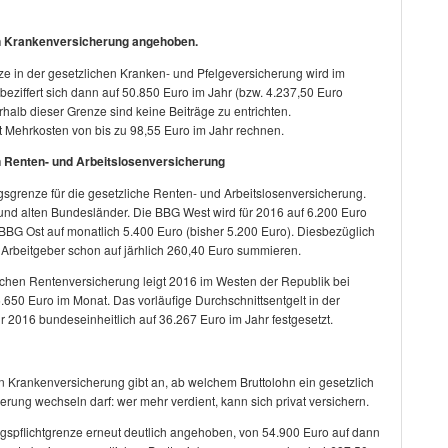
n Krankenversicherung angehoben.
 in der gesetzlichen Kranken- und Pfelgeversicherung wird im
iffert sich dann auf 50.850 Euro im Jahr (bzw. 4.237,50 Euro
alb dieser Grenze sind keine Beiträge zu entrichten.
t Mehrkosten von bis zu 98,55 Euro im Jahr rechnen.
 Renten- und Arbeitslosenversicherung
grenze für die gesetzliche Renten- und Arbeitslosenversicherung.
n und alten Bundesländer. Die BBG West wird für 2016 auf 6.200 Euro
 BBG Ost auf monatlich 5.400 Euro (bisher 5.200 Euro). Diesbezüglich
Arbeitgeber schon auf järhlich 260,40 Euro summieren.
chen Rentenversicherung leigt 2016 im Westen der Republik bei
6.650 Euro im Monat. Das vorläufige Durchschnittsentgelt in der
r 2016 bundeseinheitlich auf 36.267 Euro im Jahr festgesetzt.
en Krankenversicherung gibt an, ab welchem Bruttolohn ein gesetzlich
erung wechseln darf: wer mehr verdient, kann sich privat versichern.
spflichtgrenze erneut deutlich angehoben, von 54.900 Euro auf dann