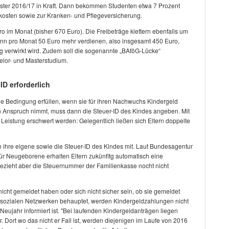
ester 2016/17 in Kraft. Dann bekommen Studenten etwa 7 Prozent
kosten sowie zur Kranken- und Pflegeversicherung.
ro im Monat (bisher 670 Euro). Die Freibeträge klettern ebenfalls um
nn pro Monat 50 Euro mehr verdienen, also insgesamt 450 Euro,
 verwirkt wird. Zudem soll die sogenannte „BAföG-Lücke“
elor- und Masterstudium.
ID erforderlich
e Bedingung erfüllen, wenn sie für ihren Nachwuchs Kindergeld
in Anspruch nimmt, muss dann die Steuer-ID des Kindes angeben. Mit
 Leistung erschwert werden: Gelegentlich ließen sich Eltern doppelte
 ihre eigene sowie die Steuer-ID des Kindes mit. Laut Bundesagentur
Für Neugeborene erhalten Eltern zukünfitg automatisch eine
bezieht aber die Steuernummer der Familienkasse nocht nicht
nicht gemeldet haben oder sich nicht sicher sein, ob sie gemeldet
in sozialen Netzwerken behauptet, werden Kindergeldzahlungen nicht
 Neujahr informiert ist. "Bei laufenden Kindergeldanträgen liegen
 Dort wo das nicht er Fall ist, werden diejenigen im Laufe von 2016