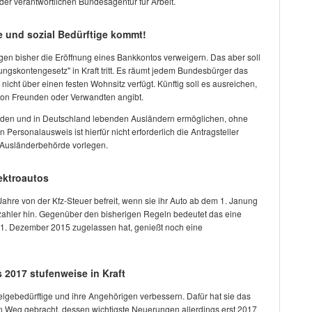
 der verantwortlichen Bundesagentur für Arbeit.
e und sozial Bedürftige kommt!
en bisher die Eröffnung eines Bankkontos verweigern. Das aber soll
ngskontengesetz" in Kraft tritt. Es räumt jedem Bundesbürger das
 nicht über einen festen Wohnsitz verfügt. Künftig soll es ausreichen,
on Freunden oder Verwandten angibt.
nden und in Deutschland lebenden Ausländern ermöglichen, ohne
 Personalausweis ist hierfür nicht erforderlich die Antragsteller
 Ausländerbehörde vorlegen.
ektroautos
 Jahre von der Kfz-Steuer befreit, wenn sie ihr Auto ab dem 1. Janung
zahler hin. Gegenüber den bisherigen Regeln bedeutet das eine
31. Dezember 2015 zugelassen hat, genießt noch eine
s 2017 stufenweise in Kraft
felgebedürftige und ihre Angehörigen verbessern. Dafür hat sie das
 Weg gebracht, dessen wichtigste Neuerungen allerdings erst 2017