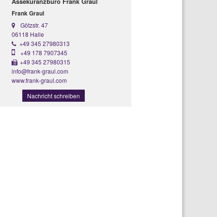
Assekuranzbüro Frank Graul
Frank Graul
Götzstr. 47
06118 Halle
+49 345 27980313
+49 178 7907345
+49 345 27980315
info@frank-graul.com
www.frank-graul.com
Nachricht schreiben