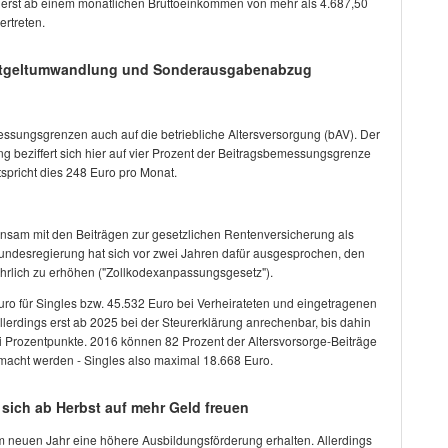
 erst ab einem monatlichen Bruttoeinkommen von mehr als 4.687,50
ertreten.
 Entgeltumwandlung und Sonderausgabenabzug
sungsgrenzen auch auf die betriebliche Altersversorgung (bAV). Der
g beziffert sich hier auf vier Prozent der Beitragsbemessungsgrenze
spricht dies 248 Euro pro Monat.
sam mit den Beiträgen zur gesetzlichen Rentenversicherung als
desregierung hat sich vor zwei Jahren dafür ausgesprochen, den
rlich zu erhöhen ("Zollkodexanpassungsgesetz").
ro für Singles bzw. 45.532 Euro bei Verheirateten und eingetragenen
llerdings erst ab 2025 bei der Steurerklärung anrechenbar, bis dahin
 Prozentpunkte. 2016 können 82 Prozent der Altersvorsorge-Beiträge
macht werden - Singles also maximal 18.668 Euro.
ich ab Herbst auf mehr Geld freuen
m neuen Jahr eine höhere Ausbildungsförderung erhalten. Allerdings