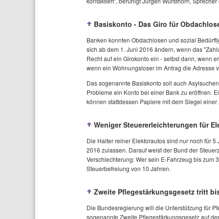
kontaktiert", beruhigt Jürgen Wursthorn, Sprecher
Basiskonto - Das Giro für Obdachlos
Banken konnten Obdachlosen und sozial Bedürftig
sich ab dem 1. Juni 2016 ändern, wenn das "Zahlu
Recht auf ein Girokonto ein - selbst dann, wenn er
wenn ein Wohnungsloser im Antrag die Adresse v
Das sogenannte Basiskonto soll auch Asylsuche
Probleme ein Konto bei einer Bank zu eröffnen. Ein
können stattdessen Papiere mit dem Siegel einer
Weniger Steuererleichterungen für El
Die Halter reiner Elektorautos sind nur noch für 5
2016 zulassen. Darauf weist der Bund der Steuer
Verschlechterung: Wer sein E-Fahrzeug bis zum 
Steuerbefreiung von 10 Jahren.
Zweite Pflegestärkungsgesetz tritt bi
Die Bundesregierung will die Unterstützung für P
sogenannte Zweite Pflegestärkungsgesetz auf den