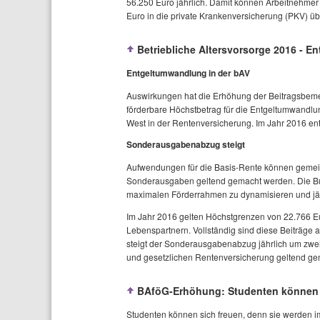
56.250 Euro jährlich. Damit können Arbeitnehmer
Euro in die private Krankenversicherung (PKV) üb
Betriebliche Altersvorsorge 2016 -
Entgeltumwandlung in der bAV
Auswirkungen hat die Erhöhung der Beitragsbemes
förderbare Höchstbetrag für die Entgeltumwandlun
West in der Rentenversicherung. Im Jahr 2016 ent
Sonderausgabenabzug steigt
Aufwendungen für die Basis-Rente können gemein
Sonderausgaben geltend gemacht werden. Die Bun
maximalen Förderrahmen zu dynamisieren und jäh
Im Jahr 2016 gelten Höchstgrenzen von 22.766 Eu
Lebenspartnern. Vollständig sind diese Beiträge a
steigt der Sonderausgabenabzug jährlich um zwei
und gesetzlichen Rentenversicherung geltend ge
BAföG-Erhöhung: Studenten können s
Studenten können sich freuen, denn sie werden i