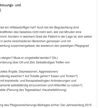
grad ein Hilfsbedürftiger hat? Auch bei der Begutachtung sind
rafttreten des Gesetzes nicht mehr sein, wie viel Minuten eine
immt. Sondern in welchem Grad der Patient in der Lage ist, sich selbst
rd in sechs verschiedenen Bereichen gemessen und mit
wertung zusammengefasst, die wiederum den jeweiligen Pflegegrad
 zu steigen? Muss er umgebettet werden? Etc.)
ntierung über Ort und Zeit, Selbständiges Treffen von
 (etwa Ängste, Depressionen, Aggressionen)
stständig waschen? Auf Toilette gehen? Essen und Trinken?)
mit krankheits- und therapiebedingten Anforderungen und
ikamente selbstständig einzunehmen und Hilfsmittel zu nutzen?)
takte (Planung des Tagesablauf, Haushaltsführung)
ng des Pfelgeversicherungs-Beitrages einher. Der Jahresanfang 2015