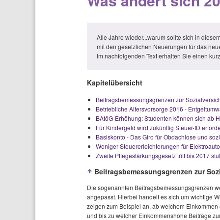
Was ändert sich 2
Alle Jahre wieder...warum sollte sich in dies
mit den gesetzlichen Neuerungen für das neu
Im nachfolgenden Text erhalten Sie einen ku
Kapitelübersicht
Beitragsbemessungsgrenzen zur Sozialversic
Betriebliche Altersvorsorge 2016 - Entgelt
BAföG-Erhöhung: Studenten können sich ab He
Für Kindergeld wird zukünftig Steuer-ID erforde
Basiskonto - Das Giro für Obdachlose und sozi
Weniger Steuererleichterungen für Elektroaut
Zweite Pflegestärkungsgesetz tritt bis 2017 stu
Beitragsbemessungsgrenzen zur Sozi
Die sogenannten Beitragsbemessungsgrenzen wer
angepasst. Hierbei handelt es sich um wichtige 
zeigen zum Beispiel an, ab welchem Einkommen ei
und bis zu welcher Einkommenshöhe Beiträge zur 