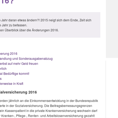
016?
em Jahr daran etwas ändern?! 2015 neigt sich dem Ende, Zeit sich
e Jahr zu befassen.
rzen Überblick über die Änderungen 2016.
herung 2016
umwandlung und Sonderausgabenabzug
rbst auf mehr Geld freuen
rlich
al Bedürftige kommt!
os
fenweise in Kraft
alversicherung 2016
den jährlich an die Einkommensentwicklung in der Bundesrepublik
Werte in der Sozialversicherung. Die Beitragsbemessungsgrenzen
n Kassenpatient in die private Krankenversicherung wechseln darf
Kranken-, Pflege-, Renten- und Arbeitslosenversicherung gezahlt