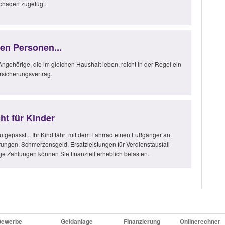
haden zugefügt.
ten Personen...
Angehörige, die im gleichen Haushalt leben, reicht in der Regel ein
ersicherungsvertrag.
cht für Kinder
fgepasst... Ihr Kind fährt mit dem Fahrrad einen Fußgänger an.
ungen, Schmerzensgeld, Ersatzleistungen für Verdienstausfall
e Zahlungen können Sie finanziell erheblich belasten.
Gewerbe
Geldanlage
Finanzierung
Onlinerechner