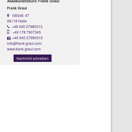
Assekuranzbüro Frank Graul
Frank Graul
Götzstr. 47
06118 Halle
+49 345 27980313
+49 178 7907345
+49 345 27980315
info@frank-graul.com
www.frank-graul.com
Nachricht schreiben